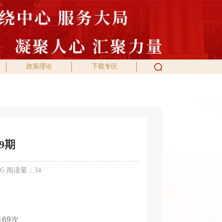
政策理论
下载专区
9期
05 阅读量：
34
169
次