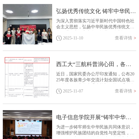
等多个民族，最终在表演项目中喜获二等
奖，竞赛项目中荣获三等奖，用实力展现
弘扬优秀传统文化 铸牢中华民族共同体意识——网络空间安全学院开展系列教育活动
了西工大学子的体育风采与民族团结力
量。本次盛会由中共陕西省委统战部等四
为深入贯彻落实习近平新时代中国特色社
部门联合主办，以“竞启民族体育新程，同
会主义思想，弘扬中华民族优秀传统文
书...
化，进一步铸牢中华民族共同体意识，引
2025-11-10
查看详情
>
导青年学子在实践中增强文化认同，凝聚
奋进力量。近期，西北工业大学网络空间
安全学院组织开展系列教育活动。一、组
织专题学习，夯实思想根基10月16日，网
络空间安全学院在长安校区教西D-106组
西工大“三航科普润心田，各族少年共扬帆”项目获批国家民委2025年度各族青少年交流计划全国试点项目
织召开专题学习会，传达学校《关于开展
铸牢中华民族共同体意识教育活动》文件
近日，国家民委办公厅印发通知，公布20
精神，并集体学习《求是》杂志发表的习
25年度各族青少年交流计划全国试点项目
近平...
评选结果。我校党委统战部、校团委联合
2025-11-07
查看详情
>
申报的“三航科普润心田，各族少年共扬
帆”项目成功入选2025年度各族青少年交流
计划全国试点项目。各族青少年交流计划
由中央统战部、国家民委、国家发展改革
委、教育部、共青团中央共同组织实施，
电子信息学院开展“铸牢中华民族共同体意识”专题讲座
旨在全国范围内遴选培育一批具有示范
性、引领性和影响力的青少年交流品牌项
为进一步铸牢师生中华民族共同体意识，
目。经单位申报、省级推荐、专家评
增强维护民族团结的自觉性与坚定性，10
审、...
月23日，电子信息学院邀请马克思主义学