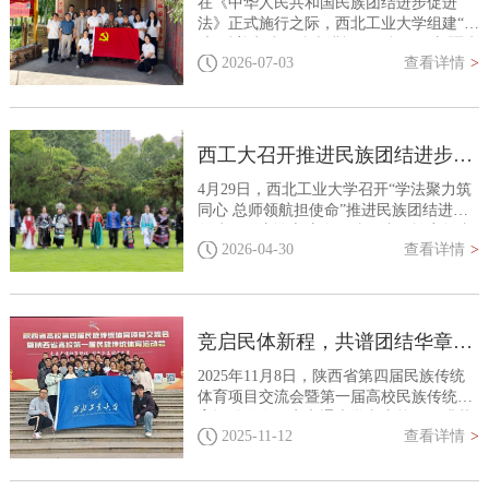
在《中华人民共和国民族团结进步促进
法》正式施行之际，西北工业大学组建“三
航”科普实践团队走进祖国西极——新疆克
2026-07-03
查看详情
>
州，开展“铸牢中华民族共同体意识 三航
逐梦润天山”专题实践活动。团队以专题思
政讲座、科普宣讲、航模特技飞行展演、
科创动手实践教学等多元形式，将国防军
工文化传承、科技创新精神培育与民族团
西工大召开推进民族团结进步创建工作座谈交流会
结进步主题教育深度融合，为新法落地实
施营造各族青少年同心向党的浓厚氛
4月29日，西北工业大学召开“学法聚力筑
围。“克州各族学生身上展现出的勇敢、...
同心 总师领航担使命”推进民族团结进步
创建工作座谈交流会。陕西省民族宗教事
2026-04-30
查看详情
>
务委员会副主任王晓斐出席并作工作指
导。校党委书记李言荣出席并讲话。副校
长张富利，学校统一战线、民族宗教工作
领导小组相关成员单位负责人，培养单位
副书记、辅导员代表，各民族师生代表等
竞启民体新程，共谱团结华章！西工大在省高校民族传统体育盛会中喜获佳绩
参加会议。党委副书记杨晓主持座谈会。
会议集体学习了《民族团结进步促进
2025年11月8日，陕西省第四届民族传统
法》，党委学生工作部汇报了学校民族团
体育项目交流会暨第一届高校民族传统体
结进...
育运动会在西安交通大学兴庆校区圆满落
2025-11-12
查看详情
>
幕。西北工业大学龙狮队、校武术队、摔
跤队选派 30 名运动员参赛，队员涵盖苗
族、傣族、蒙古族、土家族、白族、瑶族