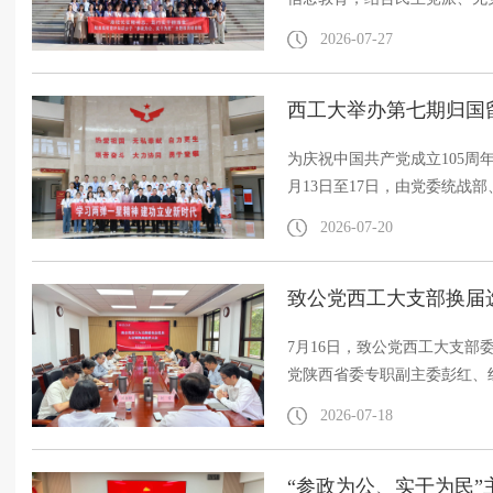
20日至24日，由陕西省委教
2026-07-27
办的陕西高校党外知识分子“
修班在甘肃会宁干部学院顺利
士骨干成员20余人参加培训。
为庆祝中国共产党成立105周
月13日至17日，由党委统战
承办的第七期归国留学人员“学
2026-07-20
修班在青海两弹一星干部学院
宇波出席开班式并作动员讲话
致公党西工大支部换届
联络员代表近40人参加此次培
7月16日，致公党西工大支
党陕西省委专职副主委彭红、
部部长王宇波，党委统战部常
2026-07-18
委王宇恒教授作为兄弟党派代
薛红前主持。换届大会严格遵
程序规范有序。致公党西工大