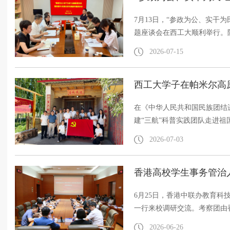
思...
7月13日，“参政为公、实干
题座谈会在西工大顺利举行。
西工大委员会主委孙武斌，民
2026-07-15
战部常务副部长乔彩燕出席会
大学、西安财经大学、西安外
西工大学子在帕米尔高
及课题组全体成员参加会议。本
在《中华人民共和国民族团结
建“三航”科普实践团队走进祖
体意识 三航逐梦润天山”专
2026-07-03
航模特技飞行展演、科创动手
科技创新精神培育与民族团结
香港高校学生事务管治
各族青少年同心向党的浓厚氛围
6月25日，香港中联办教育
一行来校调研交流。考察团由
自香港大学、香港中文大学、
2026-06-26