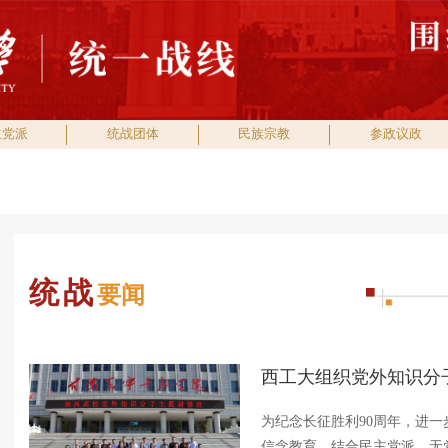
主党派
统战团体
民族宗教
参政议政
统战
要闻
为纪念长征胜利90周年，进
信念教育，结合民主党派、无党