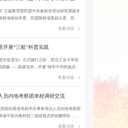
为民”主题教育暨民盟中央参政党理论研究课题专
陕西省政协常委、民盟陕西省委副主委、民盟
盟陕西省委宣传部部长王洁平，西工大党委统
查看详情
>
议。来自长安大学、西安理工大学、西安邮电
国语大学等5所省直属高校的民盟基层组织代表
原开展“三航”科普实践
次座谈会聚焦主题教育深化与课题研究...
进步促进法》正式施行之际，西北工业大学组
国西极——新疆克州，开展“铸牢中华民族共同
题实践活动。团队以专题思政讲座、科普宣讲、
查看详情
>
实践教学等多元形式，将国防军工文化传承、
进步主题教育深度融合，为新法落地实施营造
人员内地考察团来校调研交流
。“克州各族学生身上展现出的勇敢、...
科技部组织香港高校学生事务管治人员内地考察团
香港中联办教科部二级巡视员郑锦鹏带队，来
香港科技大学等8所公立大学的学生事务相关负
查看详情
>