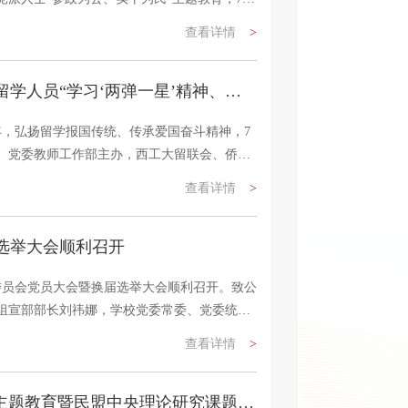
育工委统战部主办，西北工业大学党委统战部承
查看详情
>
赓续长征精神志，笃行实干担当责”专题教育研
举行。西工大组织学校各民主党派及无党派人
西工大举办第七期归国留学人员“学习‘两弹一星’精神、建功立业新时代”主题研修班
开班式由学校党委统战部常务副部长乔彩...
年，弘扬留学报国传统、传承爱国奋斗精神，7
部、党委教师工作部主办，西工大留联会、侨联
习‘两弹一星’精神、建功立业新时代”主题研
查看详情
>
成功举办。学校党委常委、党委统战部部长王
，来自全校各单位的归国留学人员代表和统战
选举大会顺利召开
训。开班仪式上，青海两弹一星干部学院...
部委员会党员大会暨换届选举大会顺利召开。致公
组宣部部长刘祎娜，学校党委常委、党委统战
务副部长乔彩燕出席会议。民革西工大总支主
查看详情
>
表应邀列席。会议由支部第二届委员会副主委
循致公党章程及基层组织换届相关规定，各项
“参政为公、实干为民”主题教育暨民盟中央理论研究课题专题座谈会在西工大召开
支部主委范晓丽代表第二届委员会，从强化