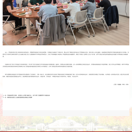
会上，乔彩燕对浙江同仁的到来表示热烈欢迎，并围绕学校统战工作的总体思路、主要做法与成效作了专题介绍，重点分享了我校在党外知识分子思想政治引领、党外代表人士队伍建设、统战团体作用发挥等方面的创新实践与工作经验。党
委学生工作部学生事务管理中心主任穆扎伊提·艾比卜拉围绕铸牢中华民族共同体意识，介绍了学校构建的“四创四心”民族团结进步创建模式，展现了学校以“总师育人文化”为引领、以军工底色为依托的民族团结进步创建工作系统做法与积极成
效。
仇婷婷介绍了浙江大学统战工作的基本情况，并分享了浙大在统战工作中的特色做法与探索实践。她表示，希望以此次调研为契机，进一步加强两校之间的交流合作，共同推动高校统战工作提质增效。浙江大学社会学系教授、铸牢中华民族
共同体意识研究基地专职研究员李静松介绍了基地的基本建设情况与研究工作开展情况，分享了基地在理论研究和实践转化方面的经验。
双方还围绕当前统战工作中面临的共性问题进行了交流研讨。大家一致认为，此次调研交流不仅加深了两校在统战工作领域的相互了解，也为今后持续深化合作、实现优势互补奠定了良好基础，今后将进一步加强合作交流，建立常态化沟通
机制，积极为统战成员搭建交流平台，推动两校在相关领域的务实合作，经验共享、共同进步，不断提升统战工作的科学化、制度化、专业化水平。
（文图：陈媛媛；审核：肖静）
上一条：
学校组织民主党派、无党派人士开展“参政为公、实干为民”主题教育学习实践活动
下一条：
陕西省无党派人士创新实践基地在我校正式授牌