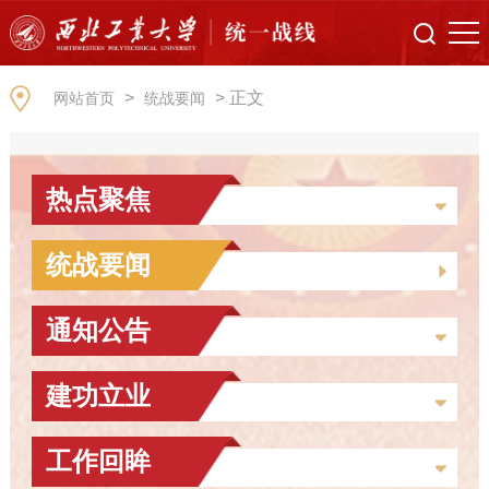
>
> 正文
网站首页
统战要闻
热点聚焦
统战要闻
通知公告
建功立业
工作回眸