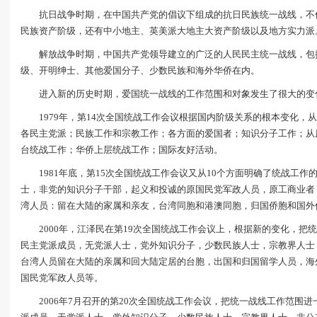
抗日战争时期，在中国共产党的倡议下组成的抗日民族统一战线，不
民族资产阶级，还有中小地主、英美派大地主大资产阶级以及地方实力派
解放战争时期，中国共产党领导建立的广泛的人民民主统一战线，包
级、开明绅士、其他爱国分子、少数民族和海外华侨在内。
进入新的历史时期，爱国统一战线的工作范围和对象发生了很大的变
1979年，第14次全国统战工作会议根据国内阶级关系的根本变化，
各民主党派；民族工作和宗教工作；各方面的爱国者；知识分子工作；从
台统战工作；华侨上层统战工作；国际友好活动。
1981年底，第15次全国统战工作会议又从10个方面明确了统战工
士，非党的知识分子干部，起义和投诚的原国民党军政人员，原工商业者
湾人员：留在大陆的家属和亲友，台湾同胞和港澳同胞，归国侨胞和国外
2000年，江泽民在第19次全国统战工作会议上，根据新的变化，把
民主党派成员，无党派人士，党外知识分子，少数民族人士，宗教界人士
台湾人员留在大陆的亲属和回大陆定居的台胞，出国和归国留学人员，海
国民党军政人员等。
2006年7月召开的第20次全国统战工作会议，把统一战线工作范围